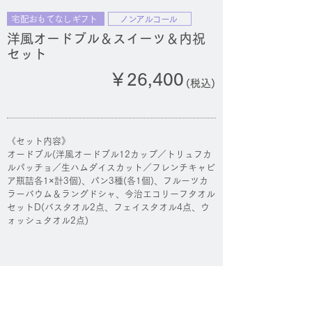
宅配おもてなしギフト
ノンアルコール
洋風オードブル＆スイーツ＆内祝
セット
￥26,400
(税込)
《セット内容》
オードブル(洋風オードブル12カップ／トリュフカ
ルパッチョ／生ハムダイスカット／フレンチキャビ
ア瓶詰各1×計3個)、パン3種(各1個)、フルーツカ
ラーバウム＆ラングドシャ、今治エコリーフタオル
セットD(バスタオル2点、フェイスタオル4点、ウ
ォッシュタオル2点)